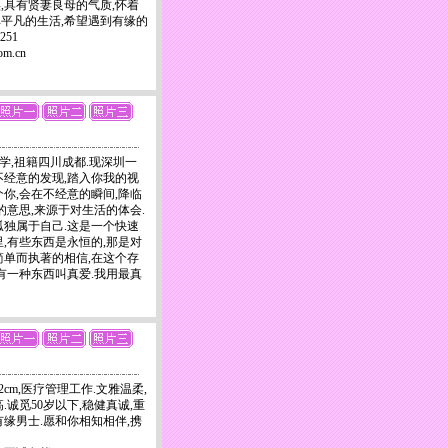
,具有贤妻良母的气质,怀着
平凡的生活,希望遇到有缘的
0251
om.cn
M,大学,祖籍四川成都.现深圳一
不经意的发现,踏入你我的视
个你,会在不经意的瞬间,降临
的意思,来源于对生活的体会.
孤独属于自己.这是一个快速
里,有些东西是永恒的,那是对
简单而执著的相信,在这个存
,有一种东西叫真爱.我用最真
62cm,医疗管理工作.文雅温柔,
.诚觅50岁以下,稳健真诚,重
有缘男士.愿和你相知相伴,携