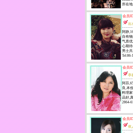
所在地
会员ID
出
阿静,1
自有物
气质优
心期待
男士共
Tel:8
会员ID
亭
阿芬,6
良,本
料理家
品好,真
2864
会员ID
依