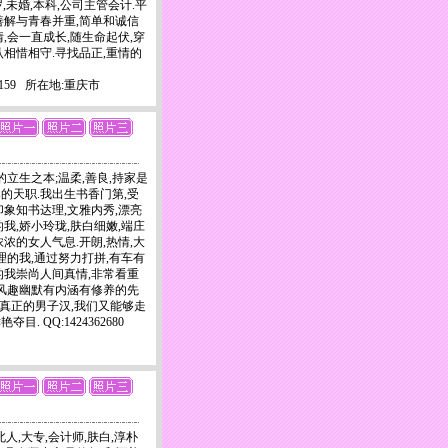
5岁,未婚,本科,公司主管会计.平
善解与青春并重,简单和诚信
,会一直成长,随生命起伏,穿
认相惜相守.寻找品正,重情的
03-9159 所在地:重庆市
的立生之本;温柔,善良,持家是
的天职.我出生书香门第,受
印象知书达理,文雅内秀,漂亮
我,娇小玲珑,肤白细嫩,端庄
浓的女人气息.开朗,热情,大
理的我,通过努力打拼,有车有
的我崇尚人间真情,非常看重
欢风趣幽默有内涵有修养的先
您是真正的男子汉,我们又能够走
 QQ:1424362680
,湖北人,大专,会计师,肤白,淳朴