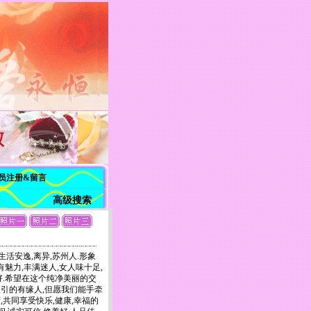
员注册&留言
高级搜索
大专,生活安逸,离异,苏州人.形象
有魅力,丰满迷人,女人味十足,
好.希望在这个纯净美丽的交
引的有缘人,但愿我们能手牵
,共同享受快乐,健康,幸福的