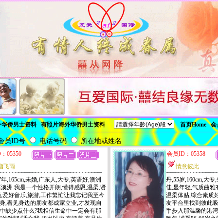
外华侨男士资料
有照片海外华侨男士资料
首页Home
会
会员ID号
电话号码
所在地或姓名
：05350
会员ID：05358
脂飞雨
情意彼此
7年,165cm,未婚,广东人,大专,英语好,澳洲
丹,55岁,160cm,
居澳洲.我是一个性格开朗,懂得感恩,温柔,贤
佳,显年轻,气质曲雅
顺,爱好音乐,旅游,工作繁忙让我忘记我至今
温柔体贴,综合素质
身,看见身边的朋友都成家立业,才发现自
友平台里找到彼此吸
中缺少点什么?我相信生命中一定会有那
手步入那温馨的港湾