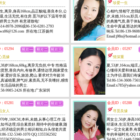
州女
珍爱一生
生,离异,身高160cm,品正貌端,善良本分,公
心相约,情相守,您我
退,生活无忧,有住房.觅70岁以下温哥华居
岁,未婚,161cm,
侨男士为伴.有意请致电!
的典雅气质,善于体
-514-8978-2096或86-150-6281-2793
生命中真诚,豁达的
:dwz06@126.com 所在地:江苏扬州
响乐.Tel:86-139-9608
Email:j98n@hotma
：05294
会员ID：05297
心觅缘
情深重
38岁168cm,60kg,离异无负担,中专.性格温
夏,53岁,164cm,
贴贤慧,善良内向,有修养,通情达理,顾家爱生
心懂得关爱和体贴,
持家.爱好音乐,旅游,爬山.要求对方年龄38
士为伴侣.愿我们有缘
岁,真诚稳重,脾气好,素质高,无不良嗜好,感情
Tel:86-134-3608-7561
有生活品味的男士.
Email:x785@yaho
6-158-9985-2426 所在地:广东深圳
：05281
会员ID：05288
品女人
寻觅良缘
970年,160CM,本科,未婚,从事心理工作.温
周女士,50岁,身高16
,知书达理,综合素质好.期待中的你健康,随
经退休,生活无忧,有
贴,经济稳定的男士相识相知,白头偕老共渡
有一定文化素养,有
:86-132-5340-1070 QQ:1355562502
年的幸福时光.QQ:112
1355562502@qq.com
Tel:86-137-1448-539