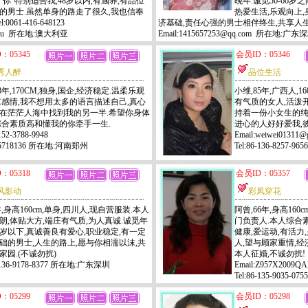
"你"特别适合我,48岁以内,有涵养,有品位
晚年.诚觅56-66岁
的男士.虽然单身的路走了很久,我也信奉
热爱生活,乐观向上,
61-416-648123
济基础,责任心强的男士相伴终生,共享人生
.com.au 所在地:澳大利亚
Email:1415657253@qq.com 所在地:广东
：05345
会员ID：05346
秀人醉
品位生活
8年,170CM,独身,国企,经济稳定.温柔乐观
小维,85年,广西人,1
重感情,我不想用太多的语言描述自己,真心
有气质的女人,活泼开
在茫茫人海中找到我的另一半.希望你身体
持着一份小女生的纯
综合素质高和懂我的你牵手一生.
进心的人好好爱我,彼
-152-3788-9948
Email:weiwei01311@
75718136 所在地:河南郑州
Tel:86-136-8257
：05318
会员ID：05357
风影动
彩凤穿花
年,身高160cm,单身,四川人,现自营服装.本人
阿曾,66年,身高160
朗,体贴大方,端庄有气质,为人真诚.诚觅年
门负责人.本人综合素
0岁以下,真诚善良有爱心,职业稳定,有一定
健康,爱运动,有活力
础的男士,人生的路上,愿与你相濡以沫,共
人,望与顾家重情,
家园.(不诚勿扰)
本人征婚,不诚勿扰!
6-136-9178-8377 所在地:广东深圳
Email:Z957X2009Q
Tel:86-135-9035
：05299
会员ID：05298