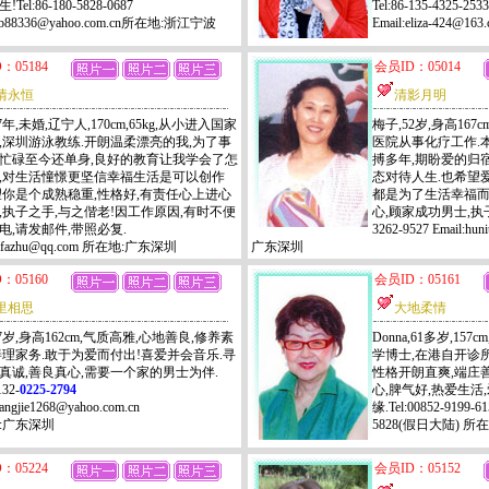
Tel:86-180-5828-0687
Tel:86-135-4325-2
:ab88336@yahoo.com.cn所在地:浙江宁波
Email:eliza-424
：05184
会员ID：05014
情永恒
清影月明
7年,未婚,辽宁人,170cm,65kg,从小进入国家
梅子,52岁,身高167
,深圳游泳教练.开朗温柔漂亮的我,为了事
医院从事化疗工作.
忙碌至今还单身,良好的教育让我学会了怎
搏多年,期盼爱的归
,对生活憧憬更坚信幸福生活是可以创作
态对待人生.也希望
望你是个成熟稳重,性格好,有责任心上进心
都是为了生活幸福而
,执子之手,与之偕老!因工作原因,有时不便
心,顾家成功男士,执子之
电,请发邮件,带照必复.
3262-9527 Email:h
ail:zifazhu@qq.com 所在地:广东深圳
广东深圳
：05160
会员ID：05161
里相思
大地柔情
7岁,身高162cm,气质高雅,心地善良,修养素
Donna,61多岁,157
善理家务.敢于为爱而付出!喜爱并会音乐.寻
学博士,在港自开诊所
真诚,善良真心,需要一个家的男士为伴.
性格开朗直爽,端庄善
132-
0225-2794
心,脾气好,热爱生活
jiangjie1268@yahoo.com.cn
缘.Tel:00852-9199-6
:广东深圳
5828(假日大陆) 所
：05224
会员ID：05152