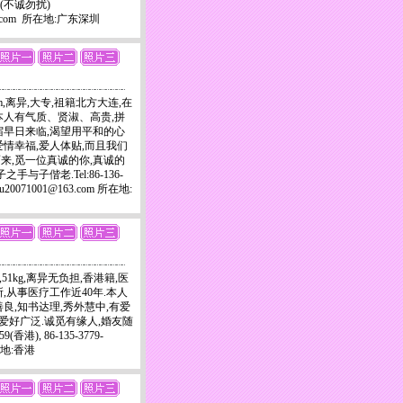
533(不诚勿扰)
@163.com 所在地:广东深圳
cm,离异,大专,祖籍北方大连,在
本人有气质、贤淑、高贵,拼
宿早日来临,渴望用平和的心
爱情幸福,爱人体贴,而且我们
来,觅一位真诚的你,真诚的
手与子偕老.Tel:86-136-
uniu20071001@163.com 所在地:
cm,51kg,离异无负担,香港籍,医
,从事医疗工作近40年.本人
良,知书达理,秀外慧中,有爱
,爱好广泛.诚觅有缘人,婚友随
159(香港), 86-135-3779-
在地:香港