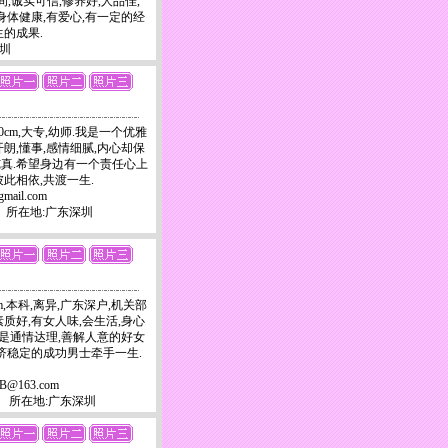
之间,诚实可信,修养好,人品佳,
身体健康,有爱心,有一定的经
的成果.
深圳
60cm,大专,幼师.我是一个优雅
朗,懂事,感情细腻,内心却保
真.希望身边有一个责任心上
此相依,共渡一生.
gmail.com
-9656 所在地:广东深圳
cm,本科,离异,广东深户,机关部
质好,有女人味,会生活,身心
,是通情达理,善解人意的好女
经济稳定的成功男士牵手一生.
AB@163.com
-0755 所在地:广东深圳