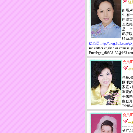
轻
如嫣,4
生,有
想结束
互依赖
是一个
63岁
联系.
嫣心语:http://blog.163.com/gx
me eaither english or chinese,
Email:gxj_60698132@16
会员ID
亭
佳桥,4
丽,我
家庭.
重要的
手未来
幽默开
Tel:8
会员ID
一
吴红,1