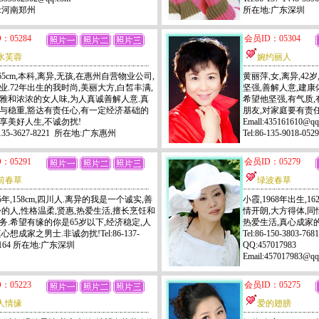
:河南郑州
所在地:广东深圳
：05284
会员ID：05304
水芙蓉
婉约丽人
65cm,本科,离异,无孩,在惠州自营物业公司,
黄丽萍,女,离异,42
业.72年出生的我时尚,美丽大方,白皙丰满,
坚强,善解人意,建康
雅和浓浓的女人味,为人真诚善解人意.真
希望他坚强,有气质,
与稳重,豁达有责任心,有一定经济基础的
朋友,对家庭要有责任
享美好人生,不诚勿扰!
Emall:435161610@q
6-135-3627-8221 所在地:广东惠州
Tel:86-135-9018
：05291
会员ID：05279
前春草
绿波春草
5年,158cm,四川人.离异的我是一个诚实,善
小霞,1968年出生,1
份的人,性格温柔,贤惠,热爱生活,擅长烹饪和
情开朗,大方得体,同
务.希望有缘的你是65岁以下,经济稳定,人
热爱生活,真心成家
心想成家之男士.非诚勿扰!Tel:86-137-
Tel:86-150-3803-7681
-6164 所在地:广东深圳
QQ:457017983
Email:45701798
：05223
会员ID：05275
人情缘
爱的翅膀