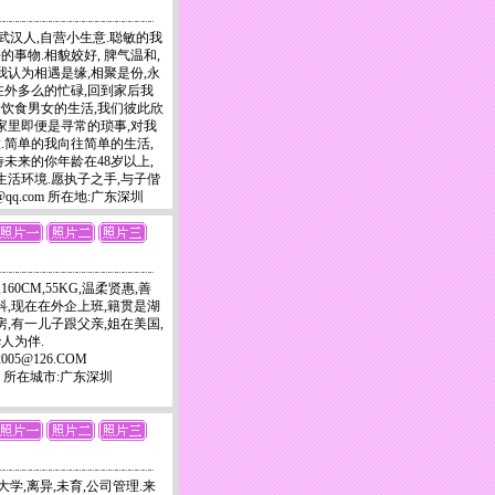
离异,武汉人,自营小生意.聪敏的我
事物.相貌姣好, 脾气温和,
我认为相遇是缘,相聚是份,永
在外多么的忙碌,回到家后我
饮食男女的生活,我们彼此欣
在家里即便是寻常的琐事,对我
.简单的我向往简单的生活,
未来的你年龄在48岁以上,
生活环境.愿执子之手,与子偕
44956@qq.com 所在地:广东深圳
160CM,55KG,温柔贤惠,善
科,现在在外企上班,籍贯是湖
房,有一儿子跟父亲,姐在美国,
人为伴.
2005@126.COM
-1075 所在城市:广东深圳
2kg,大学,离异,未育,公司管理.来