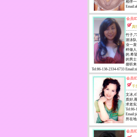
相伴一生!
Email
会员ID
真
竹子,7
游泳队
业一直
样做人
的.希
的男士
接听来
Tel:86-138-2334-6733 Em
会员ID
千
文冰,4
质好,
求老实
Tel:86-
Email:
所在地
会员ID