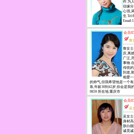
作.为
信缘分
心强,
生.Tel:
Email
会员ID
詹
詹女士
庆,离
广泛,
事物.
传统的
到老,
相爱一
的帅气,但我希望他是一个有
靠,年龄30到42岁,你会是我的合适
9859 所在地:重庆市
会员ID
吴
吴女士,
身材高
肤白靓
诚觅诚