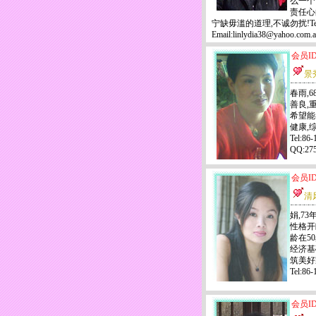
么一个
责任心
宁缺毋滥的道理,不诚勿扰!Tel:00
Email:linlydia38@yahoo
会员ID
景
春雨,6
善良,
希望能
健康,
Tel:86
QQ:2
会员ID
清
娟,73
性格开
龄在5
经济基
筑美好
Tel:8
会员ID