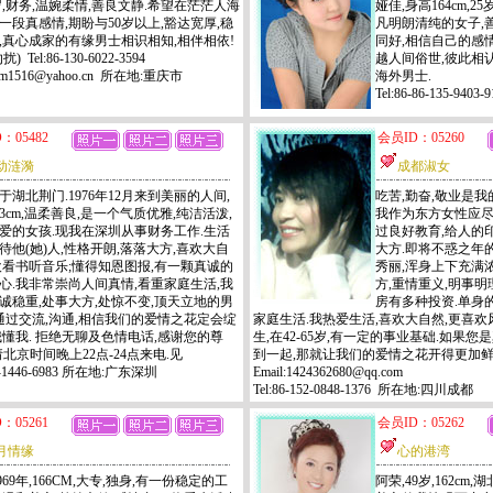
6岁,财务,温婉柔情,善良文静.希望在茫茫人海
娅佳,身高164cm,2
一段真感情,期盼与50岁以上,豁达宽厚,稳
凡明朗清纯的女子,
,真心成家的有缘男士相识相知,相伴相依!
同好,相信自己的感情
) Tel:86-130-6022-3594
越人间俗世,彼此相
:sm1516@yahoo.cn 所在地:重庆市
海外男士.
Tel:86-86-135-94
：05482
会员ID：05260
动涟漪
成都淑女
于湖北荆门.1976年12月来到美丽的人间,
吃苦,勤奋,敬业是我
63cm,温柔善良,是一个气质优雅,纯洁活泼,
我作为东方女性应尽
爱的女孩.现我在深圳从事财务工作.生活
过良好教育,给人的
待他(她)人,性格开朗,落落大方,喜欢大自
大方.即将不惑之年的
欢看书听音乐;懂得知恩图报,有一颗真诚的
秀丽,浑身上下充满浓
心.我非常崇尚人间真情,看重家庭生活,我
方,重情重义,明事明
诚稳重,处事大方,处惊不变,顶天立地的男
房有多种投资.单身
.通过交流,沟通,相信我们的爱情之花定会绽
家庭生活.我热爱生活,喜欢大自然,更喜
我懂我. 拒绝无聊及色情电话,感谢您的尊
生,在42-65岁,有一定的事业基础.如果
北京时间晚上22点-24点来电.见
到一起,那就让我们的爱情之花开得更加鲜艳夺目.
158-1446-6983 所在地:广东深圳
Email:1424362680@qq.com
Tel:86-152-0848-1376 所在地:四川成都
：05261
会员ID：05262
月情缘
心的港湾
969年,166CM,大专,独身,有一份稳定的工
阿荣,49岁,162cm