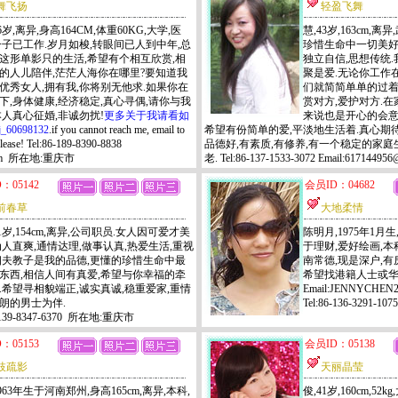
舞飞扬
轻盈飞舞
6岁,离异,身高164CM,体重60KG,大学,医
慧,43岁,163cm,
一子已工作.岁月如梭,转眼间已人到中年,总
珍惜生命中一切美好的
这形单影只的生活,希望有个相互欣赏,相
独立自信,思想传统.
的人儿陪伴,茫茫人海你在哪里?要知道我
聚是爱.无论你工作
优秀女人,拥有我,你将别无他求.如果你在
们就简简单单的过着
以下,身体健康,经济稳定,真心寻偶,请你与我
赏对方,爱护对方.
本人真心征婚,非诚勿扰!
更多关于我请看如
来说也是开心的会意
j_60698132
.if you cannot reach me, email to
希望有份简单的爱,平淡地生活着.真心期待
 please! Tel:86-189-8390-8838
品德好,有素质,有修养,有一个稳定的家庭
3.com 所在地:重庆市
老. Tel:86-137-1533-3072 Email:6171
：05142
会员ID：04682
前春草
大地柔情
1岁,154cm,离异,公司职员.女人因可爱才美
陈明月,1975年1月生,
为人直爽,通情达理,做事认真,热爱生活,重视
于理财,爱好绘画,本
相夫教子是我的品德,更懂的珍惜生命中最
南常德,现是深户,有
东西,相信人间有真爱,希望与你幸福的牵
希望找港籍人士或华
.希望寻相貌端正,诚实真诚,稳重爱家,重情
Email:JENNYCHEN
朗的男士为伴.
Tel:86-136-3291
6-139-8347-6370 所在地:重庆市
：05153
会员ID：05138
枝疏影
天丽晶莹
963年生于河南郑州,身高165cm,离异,本科,
俊,41岁,160cm,5