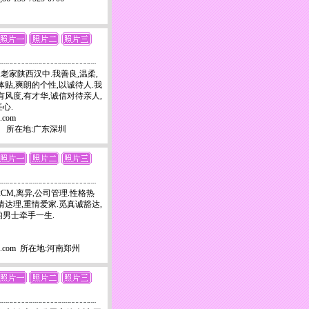
岁,老家陕西汉中.我善良,温柔,
体贴,爽朗的个性,以诚待人.我
有风度,有才华,诚信对待亲人,
心.
q.com
-0529 所在地:广东深圳
62CM,离异,公司管理.性格热
情达理,重情爱家.觅真诚豁达,
的男士牵手一生.
3@qq.com 所在地:河南郑州