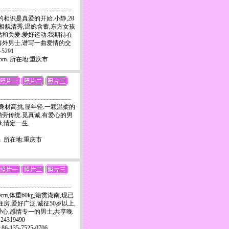
的相识是真爱的开始.小静,28
职员.相貌清秀,温婉含蓄,东方女孩
贴和关爱.爱好运动.我期待在
海外男士,谱写一曲爱情的交
-5291
il.com. 所在地:重庆市
端庄,身材高挑,显年轻.一颗温柔的
勤劳传统.觅真诚,有爱心的男
,情定一生.
o.cn 所在地:重庆市
0cm,体重60kg,籍贯湖南,现已
住房.爱好广泛.诚征50岁以上,
爱心,感情专一的男士,共享晚
4319490
6;86-135-7525-0706