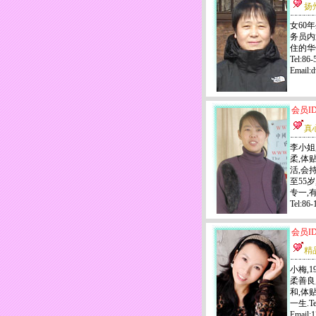
扬
女60年
务员内
住的华
Tel:86
Email
会员ID
真
李小姐,
柔,体
活,会
至55
专一,
Tel:8
会员ID
精
小梅,1
柔善良
和,体
一生.Tel
Email: