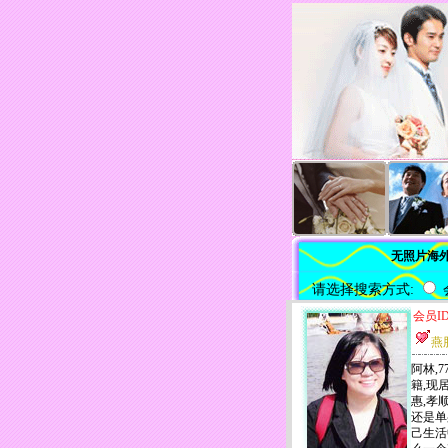
无照片海
请选择搜索方式:
会员ID
燕
阿林,7
籍,现
惠,孝
还是单
己生活