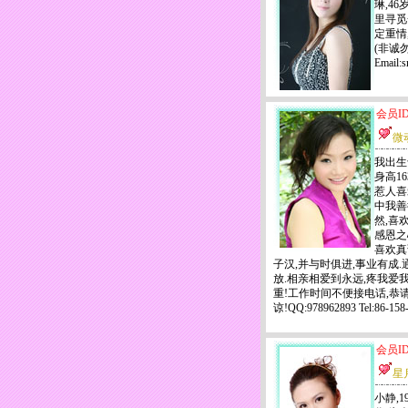
琳,4
里寻觅
定重情
(非诚勿扰
Email
会员ID
微
我出生
身高1
惹人喜
中我善
然,喜
感恩之
喜欢真
子汉,并与时俱进,事业有成
放.相亲相爱到永远,疼我爱
重!工作时间不便接电话,恭请
谅!QQ:978962893 Tel:86-
会员ID
星
小静,1