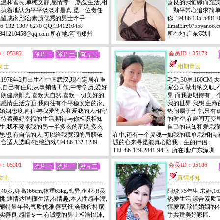
人温和善良,单纯文静,感情专一,热爱生活,相
善良的我忙碌而充实
,执着地认为平平淡淡才是真.觅一位责任
一颗平常心追求简单
渴望成家,综合素质优秀的男士牵手一
你. Tel:86-135-5481-
86-132-1307-8270 QQ:1341210458
Email:lry0755yanoo.c
:1341210458@qq.com 所在地:河南郑州
所在地:广东深圳
：05382
会员ID：05173
女士
相期青云
,1978年2月出生在中国武汉,现在定居在重
毛毛,30岁,160C
婚,自己有住房,从事销售工作,中专学历,爱好
家公司做出纳文职,
开朗健康阳光,喜欢大自然,喜欢一切美好的
界.而我更期待有一
在感情生活方面,我向往有个平稳安定的家,
我的世界.我想,生命
婚姻态度,向往与我爱的人和爱我的人相守
热闹属于分享,只有
期待着美好幸福的生活,期待与你相识相知
的时空,在瞬间万变
生.我不要求我的另一半多么的富足,多么
自己的认知和爱.我
思想,有自信的人,可以给我宽阔的肩膀依
在中,还有一个灵魂一如我的孤单.我相信
人选吗?拒绝游戏!Tel:86-132-1239-
诚的心来寻觅能真心陪我一生的伴侣 .
TEL:86-139-2841-9427 所在地:广东深圳
：05301
会员ID：05186
女士
真情相知
40岁,身高166cm,体重63kg,离异,企业职员.
阿珍,75年生,未婚,1
挑,通情达理,懂生活,有情趣,本人性感丰满,
热爱生活,综合素质高
丽特显年轻,气质优雅,善烹饪,会勤俭持家.
情爱家,珍惜婚姻的
实善良,感情专一,有诚意的男士相濡以沫,
手共建美好家园.