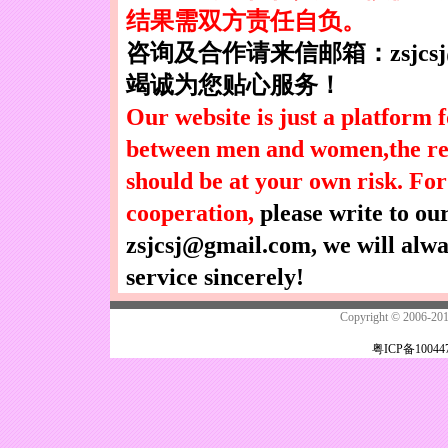
结果需双方责任自负。
咨询及合作请来信邮箱：
zsjcs
竭诚为您贴心服务！
Our website is just a platform
between men and women,the re
should be at your own risk. For
cooperation,
please write to ou
zsjcsj@gmail.com,
we will alwa
service sincerely!
Copyright © 2006-
粤ICP备10044