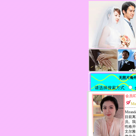
无照片海
请选择搜索方式:
会员ID
Mi
Mira
目前离
员。我
性格开
文尔雅