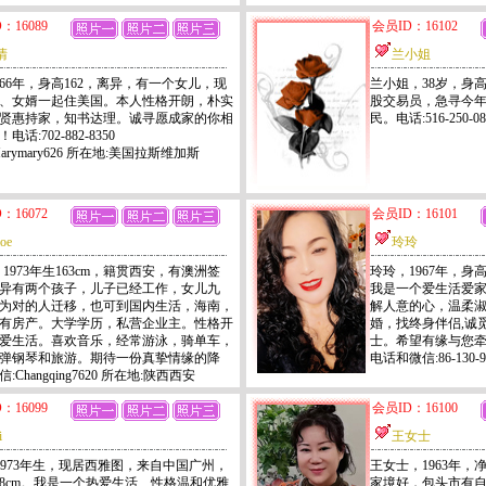
：16089
会员ID：16102
清
兰小姐
66年，身高162，离异，有一个女儿，现
兰小姐，38岁，身高
、女婿一起住美国。本人性格开朗，朴实
股交易员，急寻今
贤惠持家，知书达理。诚寻愿成家的你相
民。电话:516-250-
电话:702-882-8350
arymary626 所在地:美国拉斯维加斯
：16072
会员ID：16101
oe
玲玲
e，1973年生163cm，籍贯西安，有澳洲签
玲玲，1967年，身
异有两个孩子，儿子已经工作，女儿九
我是一个爱生活爱
为对的人迁移，也可到国内生活，海南，
解人意的心，温柔
有房产。大学学历，私营企业主。性格开
婚，找终身伴侣,诚
爱生活。喜欢音乐，经常游泳，骑单车，
士。希望有缘与您
弹钢琴和旅游。期待一份真挚情缘的降
电话和微信:86-130-
:Changqing7620 所在地:陕西西安
：16099
会员ID：16100
i
王女士
，1973年生，现居西雅图，来自中国广州，
王女士，1963年，净
58cm。我是一个热爱生活、性格温和优雅
家境好，包头市有