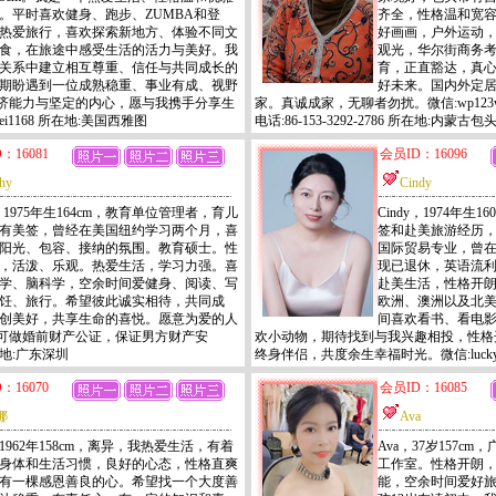
。平时喜欢健身、跑步、ZUMBA和登
齐全，性格温和宽
热爱旅行，喜欢探索新地方、体验不同文
好画画，户外运动
食，在旅途中感受生活的活力与美好。我
观光，华尔街商务
关系中建立相互尊重、信任与共同成长的
育，正直豁达，真
期盼遇到一位成熟稳重、事业有成、视野
好未来。国内外定
济能力与坚定的内心，愿与我携手分享生
家。真诚成家，无聊者勿扰。微信:wp123w
i1168 所在地:美国西雅图
电话:86-153-3292-2786 所在地:内蒙古包
：16081
会员ID：16096
hy
Cindy
y，1975年生164cm，教育单位管理者，育儿
Cindy，1974年
有美签，曾经在美国纽约学习两个月，喜
签和赴美旅游经历，
阳光、包容、接纳的氛围。教育硕士。性
国际贸易专业，曾
，活泼、乐观。热爱生活，学习力强。喜
现已退休，英语流
学、脑科学，空余时间爱健身、阅读、写
赴美生活，性格开
饪、旅行。希望彼此诚实相待，共同成
欧洲、澳洲以及北
创美好，共享生命的喜悦。愿意为爱的人
间喜欢看书、看电
可做婚前财产公证，保证男方财产安
欢小动物，期待找到与我兴趣相投，性格
所在地:广东深圳
终身伴侣，共度余生幸福时光。微信:luckyo
：16070
会员ID：16085
娜
Ava
1962年158cm，离异，我热爱生活，有着
Ava，37岁157
身体和生活习惯，良好的心态，性格直爽
工作室。性格开朗
有一棵感恩善良的心。希望找一个大度善
能，空余时间爱好