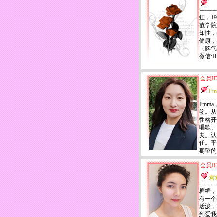
虹，1
范学院
知性，
健康，
（脾气
微信:H
会员ID
Em
Emma
签。从
性格开
唱歌、
夫。认
任。平
期望的。
会员ID
君
糖糖，1
有一个
活泼，
到爱我