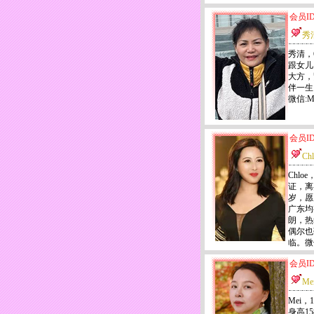
会员ID
秀
秀清，
跟女儿
大方，
伴一生！
微信:M
会员ID
Chl
Chlo
证，离
岁，愿
广东均
朗，热
偶尔也
临。微信
会员ID
Me
Mei
身高1