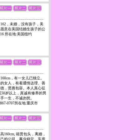
162，未婚，没有孩子，美
年愿意在美国结婚生孩子的公
0816 所在地:美国纽约
高160cm，有一女儿已独立。
家的女人，有着通情达理、善
淑德，贤惠包容。本人真心征
觅50岁以上，真诚有修养的男
牵手一生，不诚勿扰。
9867-0707所在地:重庆市
高160cm, 籍贯包头，离婚，
自己的公司，事业稳定，车房