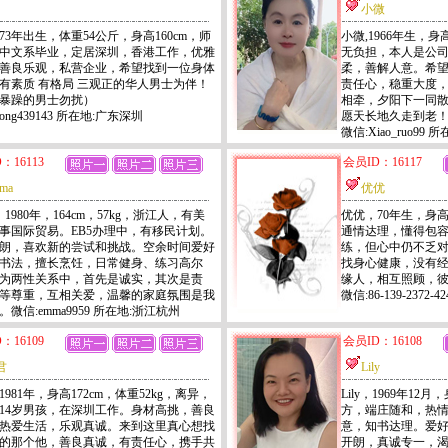
小微
973年出生，体重54公斤，身高160cm，师
小微,1966年生，身
中文系毕业，定居深圳，香港工作，优雅
无负担，本人是公
善良乐观，私营企业，希望找到一位身体
柔，善解人意。希
有素质 有格局 三观正的华人男士为伴！
责任心，稳重大度
暴躁的男士勿扰）
相牵，夕阳下一同
ong439143 所在地:广东深圳
愿天长地久走到老
微信:Xiao_ruo99
：16113
会员ID：16117
ma
优优
，1980年，164cm，57kg，浙江人，有美
优优，70年生，身高
事国际贸易。EB5办理中，有移民计划。
通情达理，懂得包
朗，喜欢新的尝试和挑战。空余时间爱好
练，但心中仍不乏
书法，擅长烹饪，日常健身、练习高尔
找身心健康，没有
为两性关系中，首先是诚实，其次是责
缘人，相互照顾，
等尊重，互相关爱，温馨的家庭氛围是我
微信:86-139-2372
微信:emma9959 所在地:浙江杭州
：16109
会员ID：16108
君
Lily
981年，身高172cm，体重52kg，离异，
Lily，1969年12
14岁男孩，在深圳工作。身材高挑，善良
方，端庄随和，热
热爱生活，乐观真诚。来到这里真心想找
意，知书达理。爱
的那个他，善良真诚，有责任心，携手共
开朗，真诚专一，