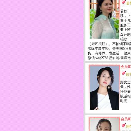
若
若秋，
移，上
业十几
服务工
亚上班
泼开朗
唱歌、
（厨艺很好）、不抽烟不喝
实际年龄年轻。去美国N次
良、有修养、懂生活， 健
微信:wrq2768 所在地:重庆市
会员ID
彭
彭女士
业，性
种花养
以诚相
时光！微
会员ID
阿