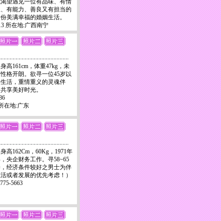
我渴望遇见一位有品味、有情
想、有能力、善良又有担当的
一份美满幸福的婚姻生活。
1313 所在地:广西南宁
身高161cm，体重47kg，未
性格开朗。欲寻一位45岁以
爱生活，重情重义的灵魂伴
，共享美好时光。
86
4 所在地:广东
162Cm，60Kg，1971年
，央企财务工作。寻58~65
养，经济条件较好之男士为伴
生活或者发展的优先考虑！）
775-5663