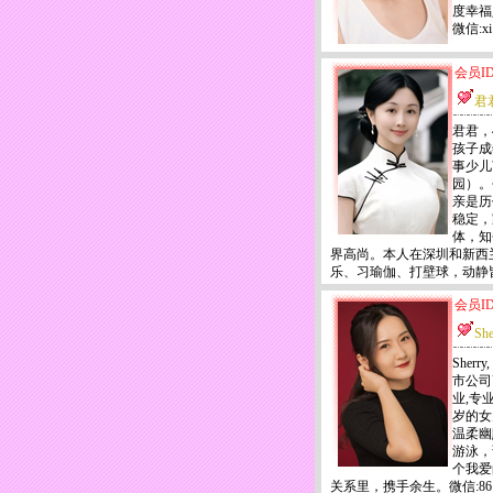
度幸福人生
微信:x
会员ID
君
君君，
孩子成
事少儿
园）。
亲是历
稳定，
体，知
界高尚。本人在深圳和新西
乐、习瑜伽、打壁球，动静
会员ID
She
Sher
市公司
业,专
岁的女
温柔幽
游泳，
个我爱
关系里，携手余生。微信:861