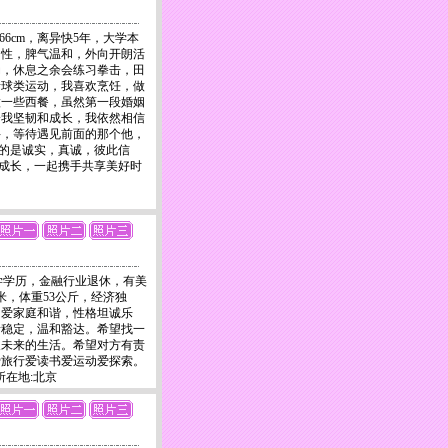
生，166cm，离异快5年，大学本
知性，脾气温和，外向开朗活
动，休息之余会练习拳击，田
者球类运动，我喜欢烹饪，做
做一些西餐，虽然第一段婚姻
会我坚韧和成长，我依然相信
寻，等待遇见前面的那个他，
的是诚实，真诚，彼此信
成长，一起携手共享美好时
生，大学学历，金融行业退休，有美
米，体重53公斤，经济独
相爱家庭和谐，性格坦诚乐
绪稳定，温和豁达。希望找一
展未来的生活。希望对方有责
爱旅行爱读书爱运动爱探索。
8 所在地:北京