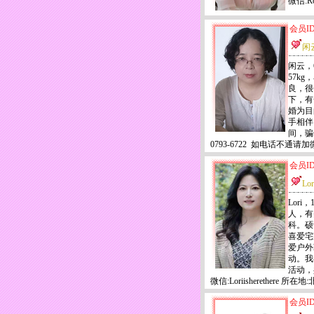
微信:Ro
会员ID
闲
闲云，
57k
良，很
下，有
婚为目
手相伴
间，骗
0793-6722 如电话不通
会员ID
Lor
Lori
人，有
科。硕
喜爱宅
爱户外
动。我
活动，
微信:Loriisherethere 所在地
会员ID