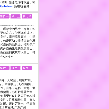
573-5192 如遇电话打不通，可
ilychaiwan
所在地:香港
。理想中的男士：身高1.75
8至58左右，学历本科以上，
境良好，素养境界高尚，生活
由，热爱运动，性情温文尔雅
俩相爱的尚品男士。倾向于广
国内外自由生活的优质男士，
、新西兰的优质华人男士，符
_junjun
67年10月，天蝎座，现居广州。
公斤。本科学历，职业编辑，
写作，音乐，电影，旅游，爱
手做羹汤，亦可妙笔著文章。
你是受过良好教育的65岁以
重女性，注重精神世界，有人
不油腻。读过万卷书，但愿有
314 所在地:广东广州