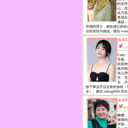
的女性
山，也
化与美
希望在
基础，
开阔的男士，拥有独立的经
活的喜悦与挑战。微信:wume
会员ID
Cat
Cath
专家。
欢那种
格开朗
欢心理
作、烹
长，共
放下事业开启全新的旅程（
全）。微信:xidong0606 
会员ID
敏
敏娜，
健康的
开朗，