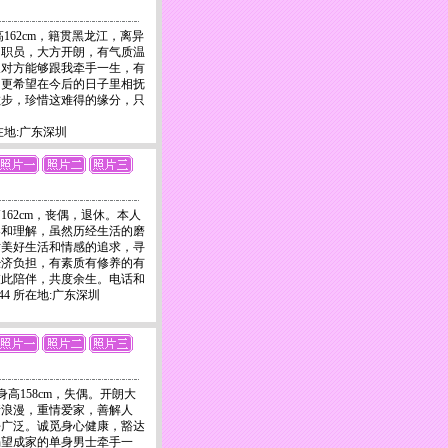
高162cm，籍贯黑龙江，离异
司职员，大方开朗，有气质温
望对方能够跟我牵手一生，有
，更希望在今后的日子里相抚
散步，珍惜这难得的缘分，只
！
 所在地:广东深圳
162cm，丧偶，退休。本人
容和理解，虽然历经生活的磨
对美好生活和情感的追求，寻
经济负担，有素质有修养的有
彼此陪伴，共度余生。电话和
-4244 所在地:广东深圳
月，身高158cm，失偶。开朗大
情浪漫，重情爱家，善解人
好广泛。诚觅身心健康，豁达
渴望成家的单身男士牵手一