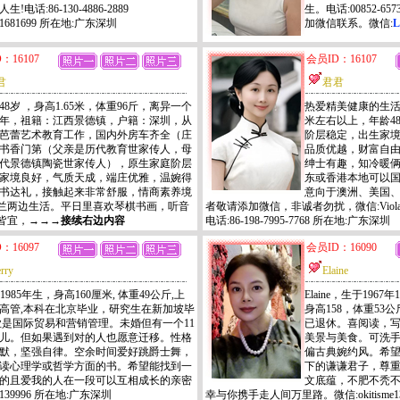
!电话:86-130-4886-2889
生。电话:00852-6
i1681699 所在地:广东深圳
加微信联系。微信:
L
：16107
会员ID：16107
君
君君
48岁 ，身高1.65米，体重96斤，离异一个
热爱精美健康的生活
年，祖籍：江西景德镇，户籍：深圳，从
米左右以上，年龄4
芭蕾艺术教育工作，国内外房车齐全（庄
阶层稳定，出生家
书香门第（父亲是历代教育世家传人，母
品质优越，财富自
代景德镇陶瓷世家传人），原生家庭阶层
绅士有趣，知冷暖
家境良好，气质天成，端庄优雅，温婉得
东或香港本地可以
书达礼，接触起来非常舒服，情商素养境
意向于澳洲、美国
兰两边生活。平日里喜欢琴棋书画，听音
者敬请添加微信，非诚者勿扰，微信:ViolaJin
皆宜，→→→
接续右边内容
电话:86-198-7995-7768 所在地:广东深圳
：16097
会员ID：16090
rry
Elaine
ry, 1985年生，身高160厘米, 体重49公斤,上
Elaine，生于19
高管,本科在北京毕业，研究生在新加坡毕
身高158，体重53
业是国际贸易和营销管理。未婚但有一个11
已退休。喜阅读，
儿。但如果遇到对的人也愿意迁移。性格
美景与美食。可洗
默，坚强自律。空余时间爱好跳爵士舞，
偏古典婉约风。希望
读心理学或哲学方面的书。希望能找到一
下的谦谦君子，尊
的且爱我的人在一段可以互相成长的亲密
文底蕴，不肥不秃
39996 所在地:广东深圳
幸与你携手走人间万里路。微信:okitisme1