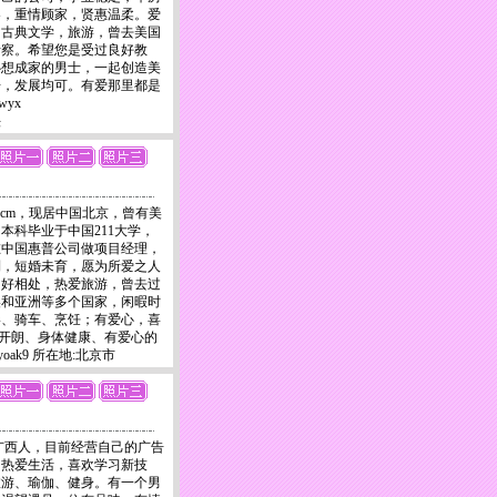
容，重情顾家，贤惠温柔。爱
，古典文学，旅游，曾去美国
考察。希望您是受过良好教
心想成家的男士，一起创造美
居，发展均可。有爱那里都是
yx
头
生160cm，现居中国北京，曾有美
本科毕业于中国211大学，
在中国惠普公司做项目经理，
利，短婚未育，愿为所爱之人
朗好相处，热爱旅游，曾去过
美和亚洲等多个国家，闲暇时
影、骑车、烹饪；有爱心，喜
开朗、身体健康、有爱心的
ak9 所在地:北京市
cm，广西人，目前经营自己的广告
，热爱生活，喜欢学习新技
旅游、瑜伽、健身。有一个男