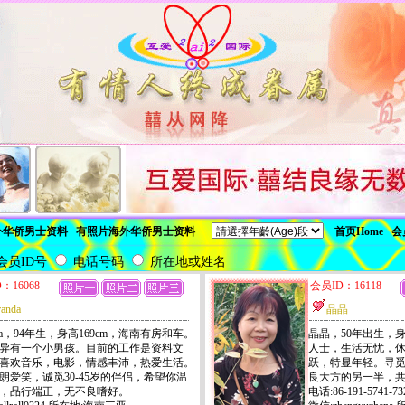
外华侨男士资料
有照片海外华侨男士资料
首页Home
会
会员ID号
电话号码
所在地或姓名
：16068
会员ID：16118
randa
晶晶
nda，94年生，身高169cm，海南有房和车。
晶晶，50年出生，身
异有一个小男孩。目前的工作是资料文
人士，生活无忧，
喜欢音乐，电影，情感丰沛，热爱生活。
跃，特显年轻。寻
朗爱笑，诚觅30-45岁的伴侣，希望你温
良大方的另一半，
，品行端正，无不良嗜好。
电话:86-191-5741-73