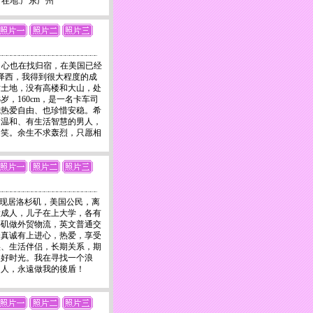
na 所在地:广东广州
路上，心也在找归宿，在美国已经
泽西，我得到很大程度的成
片土地，没有高楼和大山，处
岁，160cm，是一名卡车司
我热爱自由、也珍惜安稳。希
、温和、有生活智慧的男人，
起笑。余生不求轰烈，只愿相
4cm，现居洛杉矶，美国公民，离
大成人，儿子在上大学，各有
杉矶做外贸物流，英文普通交
个真诚有上进心，热爱，享受
实、生活伴侣，长期关系，期
美好时光。我在寻找一个浪
的人，永遠做我的後盾！