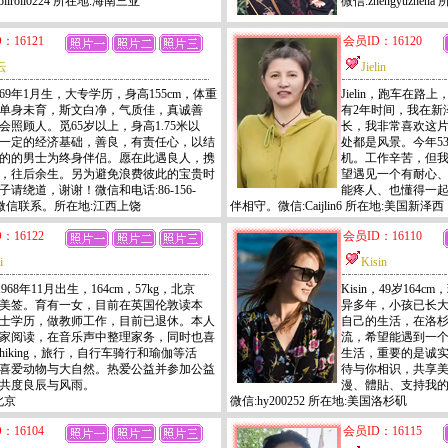
llroll0224 所在地:海南三亚
微信:zhengyuzhe
：16121
会员ID：16120
云
Jielin
69年1月生，大专学历，身高155cm，体重
Jielin，跑车在
g，单身未育，斯文白净，气质佳，真诚善
有2年时间，我在新
会照顾人。觅65岁以上，身高1.75米以
长，我非常喜欢这
一定的经济基础，善良，有责任心，以结
处都是风景。今年53
的的男士为终身伴侣。愿在此遇良人，携
机。工作辛苦，但
，往后余生。另为避免浪费彼此的宝贵时
望遇见一个有耐心
子请绕道，谢谢！微信和电话:86-156-
能疼人、也懂得一
请加微信联系。所在地:江西上饶
伴相守。微信:Caijlin6 所在地:美国新泽西
：16122
会员ID：16110
i
Kisin
，1968年11月出生，164cm，57kg，北京
Kisin，49岁16
美签。育有一女，目前在英国伦敦读本
异多年，小孩已长
士学历，做教师工作，目前已退休。本人
自己的生活，在洛
家阅读，在音乐声中整理家务，同时也喜
流，希望能遇到一
hiking，旅行，自行车骑行和瑜伽等活
生活，重要的是诚
喜爱动物与大自然。热爱公益并参加公益
待与你相识，共享
共度良辰与风雨。
漫、體貼、支持我
:北京
微信:hy200252 所在地:美国洛杉矶
：16104
会员ID：16115