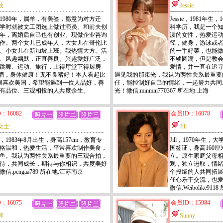
秋
Jessie
1980年，属羊，有美签，愿意为对方迁
Jessie，1981年
学时就被文工团选上做过演员、和前夫创
科学历，我是一个
年，离婚后自己也有创业。现做企业咨询
泼的女性，热爱运
作。两个女儿已成年人，大女儿在哥伦比
径，健身，游泳或
、小女儿在新加坡上班。我热情大方、活
的一手好菜，也能
、风趣幽默，正直善良。兴趣愛好广泛，
不够圆满，但是教
跳舞、运动、旅行，上得厅堂下得厨房
爱情，并一直在追
酒，身体健康！无不良嗜好！本人看起比
遇见我的那束光，我认为两性关系最重要
很喜欢美国，希望能遇到一位人品好，善
任，能控制好自己的情绪，一起努力共同
康有品位、三观相投的人共度余生。
光！微信:minmin770367 所在地:上海
：16082
会员ID：16078
女士
Jill
，1983年8月出生，身高157cm，教育专
Jill，1970年
格温和，热爱生活，平常喜欢制作美食，
国签证，身高160厘
鱼。我认为两性关系最重要的三观合拍，
立。原生家庭父母
待，共同成长，期待与你相识，共度美好
观，独立进取，情
信:pengaa789 所在地:江苏南京
个投缘的人共同拓
任心乐于交流，也
微信:Weibolike911
：16075
会员ID：15984
萍
Sunny