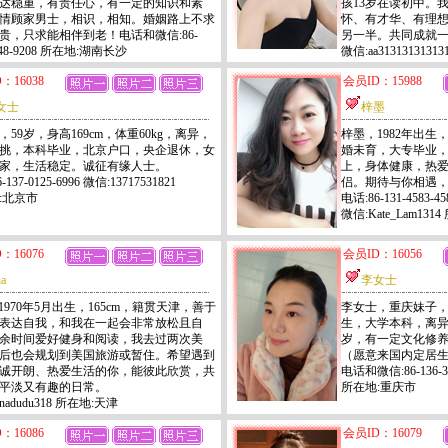
达稳重，有责任心，有一定的知识和素
孩13岁在读初中。
情顾家男士，相识，相知。婚姻路上不求
怀、有才华、有理
贵，只求能相伴到老！电话和微信:86-
另一半。共同成就
2748-9208 所在地:湖南长沙
微信:aa313131313
：16038
会员ID：15988
女士
梓墨
，59岁，身高169cm，体重60kg，离异，
梓墨，1982年出生，
挑，本科毕业，北京户口，央企退休，女
婚未育，大专毕业，
家，生活稳定。诚征有缘人士。
上，身体健康，热
-137-0125-6996 微信:13717531821
侣。期待与你相遇
:北京市
电话:86-131-4583-45
微信:Kate_Lam131
：16076
会员ID：16056
na
李女士
，1970年5月出生，165cm，籍贯天津，善于
李女士，重庆妹子，身高
表达自我，和我在一起会非常放松且自
生，大学本科，离异
余时间爱好健身和阅读，我去过两次美
岁，有一定文化修
后也会规划到美国旅游或暂住。希望遇到
（愿意来国内定居
诚开朗、热爱生活的你，能彼此欣赏，共
电话和微信:86-136-3
平淡又有趣的日常。
所在地:重庆市
nadudu318 所在地:天津
：16086
会员ID：16079