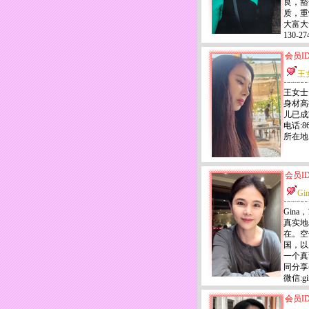
良，豁
质，重
大富大
130-
会员ID
王
王女士
身材高
儿已成
电话:86
所在地
会员ID
Gi
Gina
真实地
在。空
国，以
一个真
同分享
微信:gi
会员ID