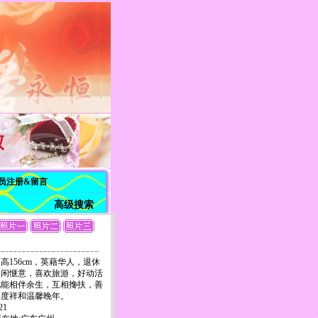
员注册&留言
高级搜索
高156cm，英藉华人，退休
休闲惬意，喜欢旅游，好动活
觅能相伴余生，互相搀扶，善
共度祥和温馨晚年。
21